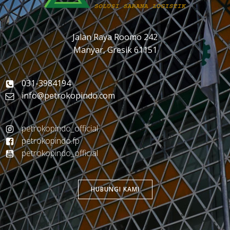
Jalan Raya Roomo 242
Manyar, Gresik 61151
031-3984194
info@petrokopindo.com
petrokopindo_official
petrokopindo.fp
petrokopindo_official
HUBUNGI KAMI