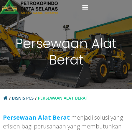
Skip
to
content
Persewaan Alat
Berat
BISNIS PCS
PERSEWAAN ALAT BERAT
Persewaan Alat Berat
menjadi solusi yang
efisien bagi perusahaan yang membutuhkan