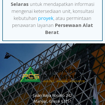
Selaras
untuk mendapatkan informasi
mengenai ketersediaan unit, konsultasi
kebutuhan
proyek
, atau permintaan
penawaran layanan
Persewaan Alat
Berat
.
Jalan Raya Roomo 242
Manyar, Gresik 61151