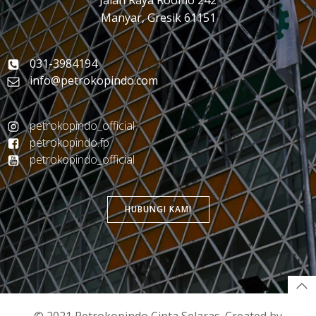
Jalan Raya Roomo 242
Manyar, Gresik 61151
031-3984194
info@petrokopindo.com
petrokopindo_official
petrokopindo.fp
petrokopindo_official
HUBUNGI KAMI