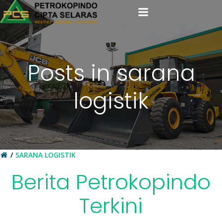
Skip
to
content
Posts in sarana
logistik
SARANA LOGISTIK
Berita Petrokopindo
Terkini